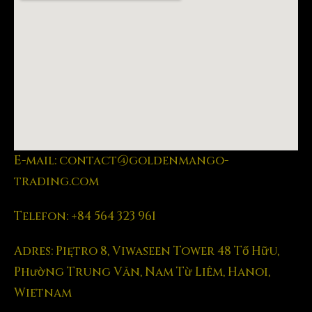
E-mail: contact@goldenmango-
trading.com
Telefon: +84 564 323 961
Adres: Piętro 8, Viwaseen Tower 48 Tố Hữu,
Phường Trung Văn, Nam Từ Liêm, Hanoi,
Wietnam