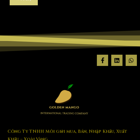
Công Ty TNHH Môi giới mua, Bán, Nhập Khẩu, Xuất
Khẩu – Xoài Vàng